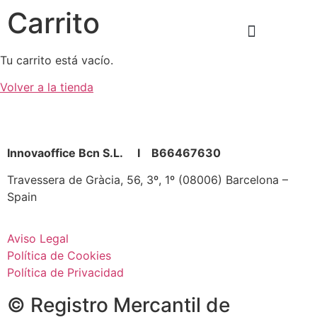
Carrito
Tu carrito está vacío.
Productos y Servicios
Únete Al Equipo
Volver a la tienda
Innovaoffice Bcn S.L. I B66467630
Travessera de Gràcia, 56, 3º, 1º (08006) Barcelona –
Spain
Aviso Legal
Política de Cookies
Política de Privacidad
© Registro Mercantil de